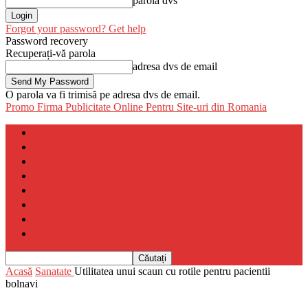
parola dvs
Forgot your password? Get help
Password recovery
Recuperați-vă parola
adresa dvs de email
O parola va fi trimisă pe adresa dvs de email.
Promo Firma
Publicitate Online Pentru Site-uri din Romania
Home
Auto
Diverse
Fashion
Imobiliare
Magazine Online
Sanatate
Servicii Diverse
Acasă
Sanatate
Utilitatea unui scaun cu rotile pentru pacientii
bolnavi