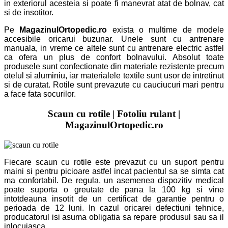
in exteriorul acesteia si poate fi manevrat atat de bolnav, cat
si de insotitor.
Pe
MagazinulOrtopedic.ro
exista o multime de modele
accesibile oricarui buzunar. Unele sunt cu antrenare
manuala, in vreme ce altele sunt cu antrenare electric astfel
ca ofera un plus de confort bolnavului. Absolut toate
produsele sunt confectionate din materiale rezistente precum
otelul si aluminiu, iar materialele textile sunt usor de intretinut
si de curatat. Rotile sunt prevazute cu cauciucuri mari pentru
a face fata socurilor.
Scaun cu rotile | Fotoliu rulant |
MagazinulOrtopedic.ro
Fiecare
scaun cu rotile
este prevazut cu un suport pentru
maini si pentru picioare astfel incat pacientul sa se simta cat
ma confortabil. De regula, un asemenea dispozitiv medical
poate suporta o greutate de pana la 100 kg si vine
intotdeauna insotit de un certificat de garantie pentru o
perioada de 12 luni. In cazul oricarei defectiuni tehnice,
producatorul isi asuma obligatia sa repare produsul sau sa il
inlocuiasca.