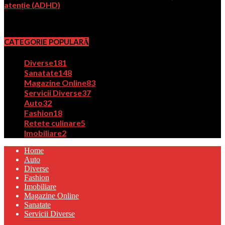
atenție (ADHD)
martie 5, 2025
CATEGORIE POPULARĂ
Diverse
181
Sanatate
148
Magazine Online
83
Servicii Diverse
37
Auto
32
Fashion
18
Retete culinare
5
Imobiliare
2
Home
Auto
Diverse
Fashion
Imobiliare
Magazine Online
Sanatate
Servicii Diverse