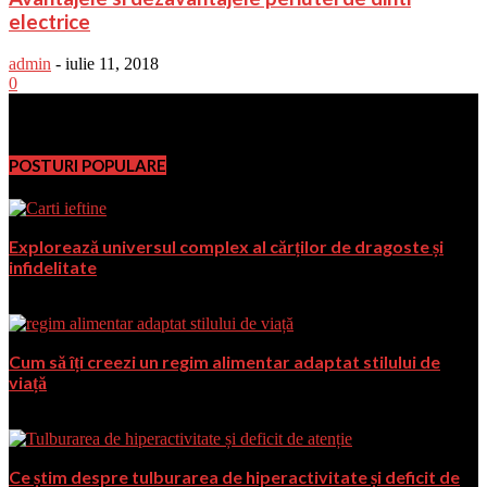
electrice
admin
-
iulie 11, 2018
0
PromoFirma.ro
POSTURI POPULARE
Explorează universul complex al cărților de dragoste și
infidelitate
noiembrie 2, 2023
Cum să îți creezi un regim alimentar adaptat stilului de
viață
august 1, 2024
Ce știm despre tulburarea de hiperactivitate și deficit de