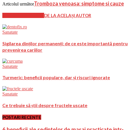
Tromboza venoasa: simptome si cauze
Articolul următor
ARTICOLE SIMILARE
DE LA ACELAȘI AUTOR
Sanatate
Sigilarea dinților permanenți: de ce este importantă pentru
prevenirea cariilor
Sanatate
Turmeric: beneficii populare, dar și riscuri ignorate
Sanatate
Ce trebuie să știi despre fructele uscate
POSTARI RECENTE
6 beneficii ale sedintelor de masaj practicate intr-