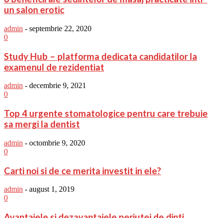
un salon erotic
admin
-
septembrie 22, 2020
0
Study Hub – platforma dedicata candidatilor la
examenul de rezidentiat
admin
-
decembrie 9, 2021
0
Top 4 urgente stomatologice pentru care trebuie
sa mergi la dentist
admin
-
octombrie 9, 2020
0
Carti noi si de ce merita investit in ele?
admin
-
august 1, 2019
0
Avantajele si dezavantajele periutei de dinti