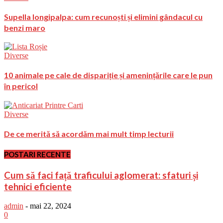
Supella longipalpa: cum recunoști și elimini gândacul cu
benzi maro
Diverse
10 animale pe cale de dispariție și amenințările care le pun
în pericol
Diverse
De ce merită să acordăm mai mult timp lecturii
POSTARI RECENTE
Cum să faci față traficului aglomerat: sfaturi și
tehnici eficiente
admin
-
mai 22, 2024
0