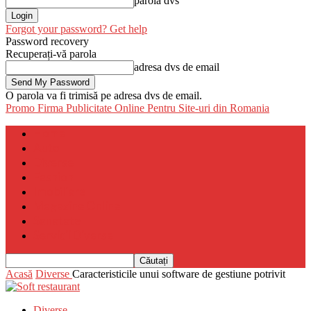
parola dvs
Forgot your password? Get help
Password recovery
Recuperați-vă parola
adresa dvs de email
O parola va fi trimisă pe adresa dvs de email.
Promo Firma
Publicitate Online Pentru Site-uri din Romania
Home
Auto
Diverse
Fashion
Imobiliare
Magazine Online
Sanatate
Servicii Diverse
Acasă
Diverse
Caracteristicile unui software de gestiune potrivit
Diverse