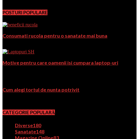
PromoFirma.ro
POSTURI POPULARE
Consumati rucola pentru o sanatate mai buna
martie 21, 2018
Motive pentru care oamenii isi cumpara laptop-uri
august 29, 2018
Cum alegi tortul de nunta potrivit
aprilie 11, 2019
CATEGORIE POPULARĂ
Diverse
180
Sanatate
148
Magazine Online
83