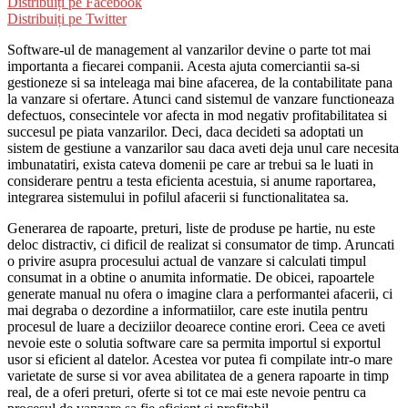
Distribuiți pe Facebook
Distribuiți pe Twitter
Software-ul de management al vanzarilor devine o parte tot mai
importanta a fiecarei companii. Acesta ajuta comerciantii sa-si
gestioneze si sa inteleaga mai bine afacerea, de la contabilitate pana
la vanzare si ofertare. Atunci cand sistemul de vanzare functioneaza
defectuos, consecintele vor afecta in mod negativ profitabilitatea si
succesul pe piata vanzarilor. Deci, daca decideti sa adoptati un
sistem de gestiune a vanzarilor sau daca aveti deja unul care necesita
imbunatatiri, exista cateva domenii pe care ar trebui sa le luati in
considerare pentru a testa eficienta acestuia, si anume raportarea,
integrarea sistemului in pofilul afacerii si functionalitatea sa.
Generarea de rapoarte, preturi, liste de produse pe hartie, nu este
deloc distractiv, ci dificil de realizat si consumator de timp. Aruncati
o privire asupra procesului actual de vanzare si calculati timpul
consumat in a obtine o anumita informatie. De obicei, rapoartele
generate manual nu ofera o imagine clara a performantei afacerii, ci
mai degraba o dezordine a informatiilor, care este inutila pentru
procesul de luare a deciziilor deoarece contine erori. Ceea ce aveti
nevoie este o solutia software care sa permita importul si exportul
usor si eficient al datelor. Acestea vor putea fi compilate intr-o mare
varietate de surse si vor avea abilitatea de a genera rapoarte in timp
real, de a oferi preturi, oferte si tot ce mai este nevoie pentru ca