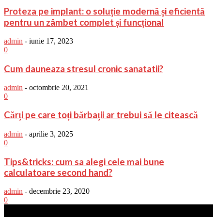
Proteza pe implant: o soluție modernă și eficientă
pentru un zâmbet complet și funcțional
admin
-
iunie 17, 2023
0
Cum dauneaza stresul cronic sanatatii?
admin
-
octombrie 20, 2021
0
Cărți pe care toți bărbații ar trebui să le citească
admin
-
aprilie 3, 2025
0
Tips&tricks: cum sa alegi cele mai bune
calculatoare second hand?
admin
-
decembrie 23, 2020
0