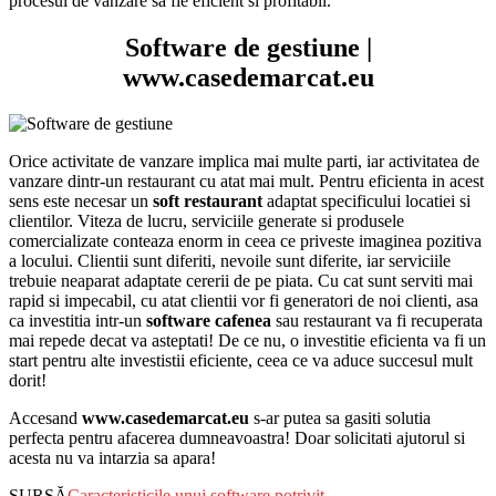
procesul de vanzare sa fie eficient si profitabil.
Software de
gestiune |
www.casedemarcat.eu
Orice activitate de vanzare implica mai multe parti, iar activitatea de
vanzare dintr-un restaurant cu atat mai mult. Pentru eficienta in acest
sens este necesar un
soft restaurant
adaptat specificului locatiei si
clientilor. Viteza de lucru, serviciile generate si produsele
comercializate conteaza enorm in ceea ce priveste imaginea pozitiva
a locului. Clientii sunt diferiti, nevoile sunt diferite, iar serviciile
trebuie neaparat adaptate cererii de pe piata. Cu cat sunt serviti mai
rapid si impecabil, cu atat clientii vor fi generatori de noi clienti, asa
ca investitia intr-un
software cafenea
sau restaurant va fi recuperata
mai repede decat va asteptati! De ce nu, o investitie eficienta va fi un
start pentru alte investistii eficiente, ceea ce va aduce succesul mult
dorit!
Accesand
www.casedemarcat.eu
s-ar putea sa gasiti solutia
perfecta pentru afacerea dumneavoastra! Doar solicitati ajutorul si
acesta nu va intarzia sa apara!
SURSĂ
Caracteristicile unui software potrivit