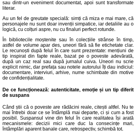
sau dintr-un eveniment documentat, apoi sunt transformate
literar.
Au un fel de greutate specială: simți că miza e mai mare, că
personajele nu sunt doar invenții simpatice, iar detaliile au o
logică, cu colțuri aspre, nu cu finaluri perfect rotunde.
În bibliotecile moștenite sau în colecțiile strânse în timp,
astfel de volume apar des, uneori fără să fie etichetate clar.
Le recunoști după felul în care sunt prezentate: mențiuni de
tip inspirat din fapte reale, bazat pe o poveste adevărată,
după un caz real sau după jurnalul cuiva. Uneori nu scrie
explicit nimic, dar prefața sau notele autorului îți dau indiciul:
documentare, interviuri, arhive, nume schimbate din motive
de confidențialitate.
De ce funcționează: autenticitate, emoție și un tip diferit
de suspans
Când știi că o poveste are rădăcini reale, citești altfel. Nu te
mai întrebi doar ce se întâmplă mai departe, ci și cum a fost
posibil. Suspansul vine din felul în care realitatea își arată
mecanismele: decizii mici care duc la consecințe mari,
întâmplări aparent banale care, retrospectiv, schimbă tot.