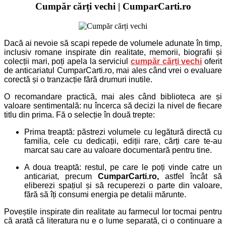
Cumpăr cărți vechi | CumparCarti.ro
Dacă ai nevoie să scapi repede de volumele adunate în timp,
inclusiv romane inspirate din realitate, memorii, biografii și
colecții mari, poți apela la serviciul
cumpăr cărți vechi
oferit
de anticariatul CumparCarti.ro, mai ales când vrei o evaluare
corectă și o tranzacție fără drumuri inutile.
O recomandare practică, mai ales când biblioteca are și
valoare sentimentală: nu încerca să decizi la nivel de fiecare
titlu din prima.
Fă o selecție în două trepte:
Prima treaptă: păstrezi volumele cu legătură directă cu
familia, cele cu dedicații, ediții rare, cărți care te-au
marcat sau care au valoare documentară pentru tine.
A doua treaptă: restul, pe care le poți vinde catre un
anticariat, precum
CumparCarti.ro,
astfel încât să
eliberezi spațiul și să recuperezi o parte din valoare,
fără să îți consumi energia pe detalii mărunte.
Poveștile inspirate din realitate au farmecul lor tocmai pentru
că arată că literatura nu e o lume separată, ci o continuare a