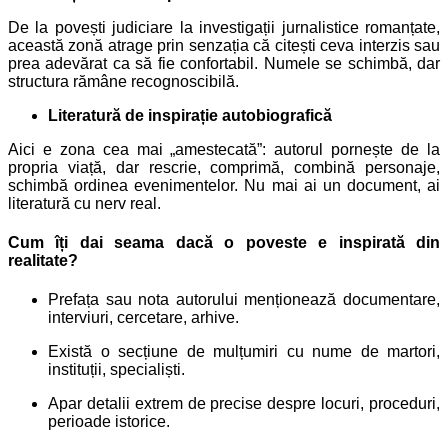
De la povești judiciare la investigații jurnalistice romanțate,
această zonă atrage prin senzația că citești ceva interzis sau
prea adevărat ca să fie confortabil.
Numele se schimbă, dar
structura rămâne recognoscibilă.
Literatură de inspirație autobiografică
Aici e zona cea mai „amestecată”: autorul pornește de la
propria viață, dar rescrie, comprimă, combină personaje,
schimbă ordinea evenimentelor. Nu mai ai un document, ai
literatură cu nerv real.
Cum îți dai seama dacă o poveste e inspirată din
realitate?
Prefața sau nota autorului menționează documentare,
interviuri, cercetare, arhive.
Există o secțiune de mulțumiri cu nume de martori,
instituții, specialiști.
Apar detalii extrem de precise despre locuri, proceduri,
perioade istorice.