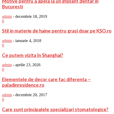
Motive pentru a apela la un implant dentar in
Bucuresti
admin
-
decembrie 18, 2019
0
Stil in materie de haine pentru grasi doar pe KSO.ro
admin
-
ianuarie 4, 2018
0
Ce putem vizita în Shanghai?
admin
-
aprilie 23, 2026
0
Elementele de decor care fac diferenta –
paladinresidence.ro
admin
-
decembrie 20, 2017
0
Care sunt principalele specializari stomatologice?