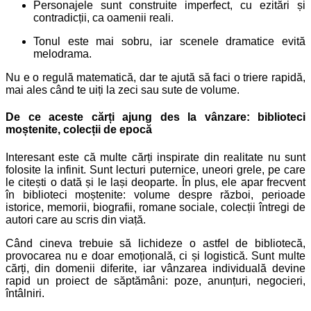
Personajele sunt construite imperfect, cu ezitări și
contradicții, ca oamenii reali.
Tonul este mai sobru, iar scenele dramatice evită
melodrama.
Nu e o regulă matematică, dar te ajută să faci o triere rapidă,
mai ales când te uiți la zeci sau sute de volume.
De ce aceste cărți ajung des la vânzare: biblioteci
moștenite, colecții de epocă
Interesant este că multe cărți inspirate din realitate nu sunt
folosite la infinit. Sunt lecturi puternice, uneori grele, pe care
le citești o dată și le lași deoparte. În plus, ele apar frecvent
în biblioteci moștenite: volume despre război, perioade
istorice, memorii, biografii, romane sociale, colecții întregi de
autori care au scris din viață.
Când cineva trebuie să lichideze o astfel de bibliotecă,
provocarea nu e doar emoțională, ci și logistică. Sunt multe
cărți, din domenii diferite, iar vânzarea individuală devine
rapid un proiect de săptămâni: poze, anunțuri, negocieri,
întâlniri.