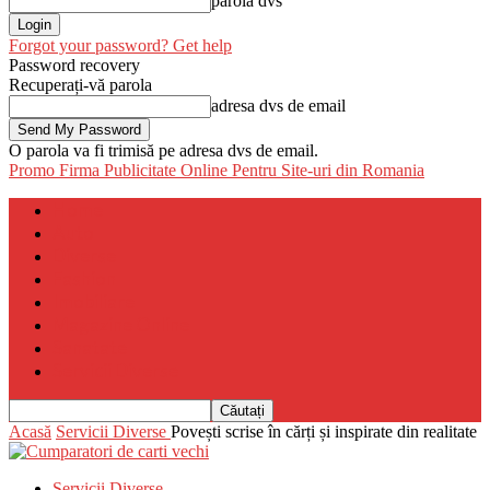
parola dvs
Forgot your password? Get help
Password recovery
Recuperați-vă parola
adresa dvs de email
O parola va fi trimisă pe adresa dvs de email.
Promo Firma
Publicitate Online Pentru Site-uri din Romania
Home
Auto
Diverse
Fashion
Imobiliare
Magazine Online
Sanatate
Servicii Diverse
Acasă
Servicii Diverse
Povești scrise în cărți și inspirate din realitate
Servicii Diverse