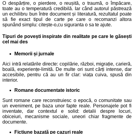
O despărțire, o pierdere, o reușită, o traumă, o împăcare,
toate au o temperatură credibilă. Iar când autorul păstrează
un echilibru bun între document și literatură, rezultatul poate
să fie exact tipul de carte pe care o recomanzi altora
spunând simplu: citește-o,cu siguranta o sa te ajute.
Tipuri de povești inspirate din realitate pe care le găsești
cel mai des
Memorii și jurnale
Aici intră relatările directe: copilărie, război, migrație, carieră,
boală, experiențe-limită. De multe ori sunt cărți intense, dar
accesibile, pentru că au un fir clar: viața cuiva, spusă din
interior.
Romane documentate istoric
Sunt romane care reconstruiesc o epocă, o comunitate sau
un eveniment, pe baza unor fapte reale. Personajele pot fi
inventate, dar contextul e solid: detalii despre locuri,
obiceiuri, mecanisme sociale, uneori chiar fragmente de
documente.
Ficțiune bazată pe cazuri reale