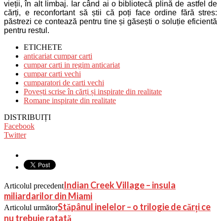
vieții, în alt limbaj. Iar când ai o bibliotecă plină de astfel de
cărți, e reconfortant să știi că poți face ordine fără stres:
păstrezi ce contează pentru tine și găsești o soluție eficientă
pentru restul.
ETICHETE
anticariat cumpar carti
cumpar carti in regim anticariat
cumpar carti vechi
cumparatori de carti vechi
Povești scrise în cărți și inspirate din realitate
Romane inspirate din realitate
DISTRIBUIȚI
Facebook
Twitter
Indian Creek Village – insula
Articolul precedent
miliardarilor din Miami
Stăpânul inelelor – o trilogie de cărți ce
Articolul următor
nu trebuie ratată