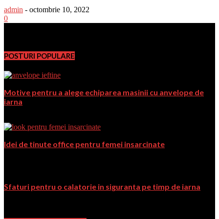
admin
-
octombrie 10, 2022
0
PromoFirma.ro
POSTURI POPULARE
Motive pentru a alege echiparea masinii cu anvelope de
iarna
februarie 7, 2018
Idei de tinute office pentru femei insarcinate
iunie 25, 2018
Sfaturi pentru o calatorie in siguranta pe timp de iarna
ianuarie 24, 2019