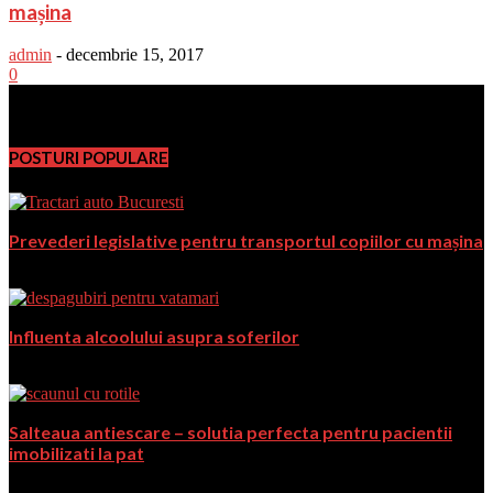
mașina
admin
-
decembrie 15, 2017
0
PromoFirma.ro
POSTURI POPULARE
Prevederi legislative pentru transportul copiilor cu mașina
decembrie 15, 2017
Influenta alcoolului asupra soferilor
mai 18, 2018
Salteaua antiescare – solutia perfecta pentru pacientii
imobilizati la pat
noiembrie 27, 2018