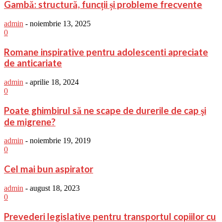
Gambă: structură, funcții și probleme frecvente
admin
-
noiembrie 13, 2025
0
Romane inspirative pentru adolescenti apreciate
de anticariate
admin
-
aprilie 18, 2024
0
Poate ghimbirul să ne scape de durerile de cap şi
de migrene?
admin
-
noiembrie 19, 2019
0
Cel mai bun aspirator
admin
-
august 18, 2023
0
Prevederi legislative pentru transportul copiilor cu