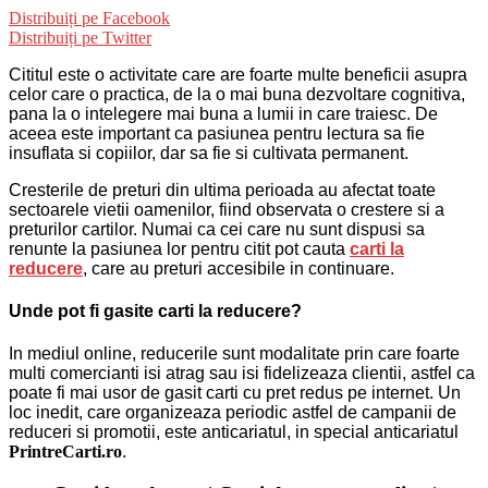
Distribuiți pe Facebook
Distribuiți pe Twitter
Cititul este o activitate care are foarte multe beneficii asupra
celor care o practica, de la o mai buna dezvoltare cognitiva,
pana la o intelegere mai buna a lumii in care traiesc. De
aceea este important ca pasiunea pentru lectura sa fie
insuflata si copiilor, dar sa fie si cultivata permanent.
Cresterile de preturi din ultima perioada au afectat toate
sectoarele vietii oamenilor, fiind observata o crestere si a
preturilor cartilor. Numai ca cei care nu sunt dispusi sa
renunte la pasiunea lor pentru citit pot cauta
carti la
reducere
, care au preturi accesibile in continuare.
Unde pot fi gasite carti la reducere?
In mediul online, reducerile sunt modalitate prin care foarte
multi comercianti isi atrag sau isi fidelizeaza clientii, astfel ca
poate fi mai usor de gasit carti cu pret redus pe internet. Un
loc inedit, care organizeaza periodic astfel de campanii de
reduceri si promotii, este anticariatul, in special anticariatul
PrintreCarti.ro
.