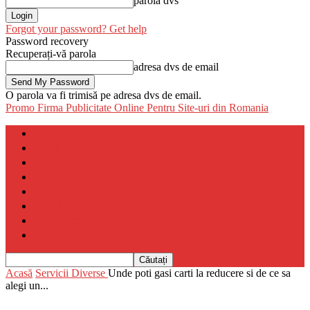
parola dvs
Forgot your password? Get help
Password recovery
Recuperați-vă parola
adresa dvs de email
O parola va fi trimisă pe adresa dvs de email.
Promo Firma
Publicitate Online Pentru Site-uri din Romania
Home
Auto
Diverse
Fashion
Imobiliare
Magazine Online
Sanatate
Servicii Diverse
Acasă
Servicii Diverse
Unde poti gasi carti la reducere si de ce sa
alegi un...