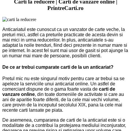
Carti la reducere | Carti de vanzare online |
PrintreCarti.ro
Anticariatul este cunoscut ca un vanzator de carte veche, la
preturi mici, astfel ca preturile practicate de acesta devin si
mai mici in urma reducerilor. In plus, anticariatele s-au
adaptat la noile trenduri, fiind deci prezente in numar mare si
pe internet. In acest fel sunt mai usor de gasit si pot ajunge la
un numar mai mare de persoane, posibili clienti.
De ce ar trebui cumparate carti de la un anticariat?
Pretul mic nu este singurul motiv pentru care ar trebui sa se
apeleze la serviciile unui anticariat online. Un astfel de
comerciant dispune de o gama foarte vasta de
carti de
vanzare online
, din toate domeniile de activitate si care au
ani de aparitie foarte diferiti, de la cele mai vechi volume,
care provin de la inceputul secolului XIX, pana la cele mai
recente carti lansate pe piata.
De asemenea, cumpararea de carti de la anticariat este si o
modalitate de a contribui la protejarea mediului inconjurator,
deoarece se previne risipa si retiparirea unor volume care