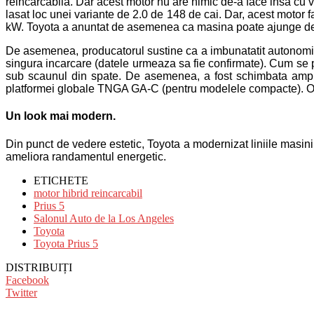
reincarcabila. Dar acest motor nu are nimic de-a face insa cu
lasat loc unei variante de 2.0 de 148 de cai. Dar, acest moto
kW. Toyota a anuntat de asemenea ca masina poate ajunge de l
De asemenea, producatorul sustine ca a imbunatatit autonom
singura incarcare (datele urmeaza sa fie confirmate). Cum se po
sub scaunul din spate. De asemenea, a fost schimbata ampla
platformei globale TNGA GA-C (pentru modelele compacte). O n
Un look mai modern.
Din punct de vedere estetic, Toyota a modernizat liniile masini
ameliora randamentul energetic.
ETICHETE
motor hibrid reincarcabil
Prius 5
Salonul Auto de la Los Angeles
Toyota
Toyota Prius 5
DISTRIBUIȚI
Facebook
Twitter