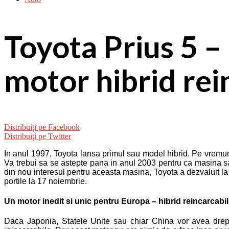
Toyota Prius 5 – 
motor hibrid rei
Distribuiți pe Facebook
Distribuiți pe Twitter
In anul 1997, Toyota lansa primul sau model hibrid. Pe vremuri
Va trebui sa se astepte pana in anul 2003 pentru ca masina sa 
din nou interesul pentru aceasta masina, Toyota a dezvaluit la
portile la 17 noiembrie.
Un motor inedit si unic pentru Europa – hibrid reincarcabil
Daca Japonia, Statele Unite sau chiar China vor avea drept