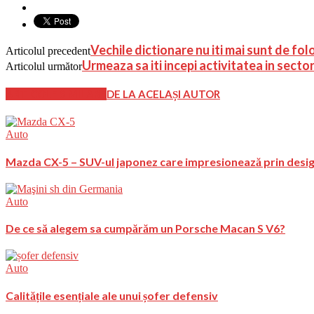
Vechile dictionare nu iti mai sunt de fo
Articolul precedent
Urmeaza sa iti incepi activitatea in secto
Articolul următor
ARTICOLE SIMILARE
DE LA ACELAȘI AUTOR
Auto
Mazda CX-5 – SUV-ul japonez care impresionează prin design 
Auto
De ce să alegem sa cumpărăm un Porsche Macan S V6?
Auto
Calitățile esențiale ale unui șofer defensiv