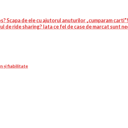
los? Scapa de ele cu ajutorul anuturilor „cumparam carti”
rul de ride sharing? Iata ce fel de case de marcat sunt n
și fiabilitate