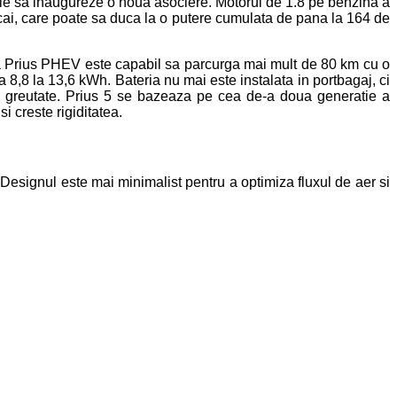
ale sa inaugureze o noua asociere. Motorul de 1.8 pe benzina a
cai, care poate sa duca la o putere cumulata de pana la 164 de
 Prius PHEV este capabil sa parcurga mai mult de 80 km cu o
 8,8 la 13,6 kWh. Bateria nu mai este instalata in portbagaj, ci
e greutate. Prius 5 se bazeaza pe cea de-a doua generatie a
 creste rigiditatea.
 Designul este mai minimalist pentru a optimiza fluxul de aer si