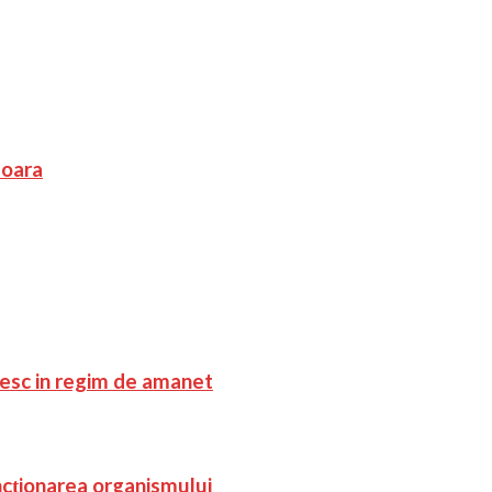
soara
esc in regim de amanet
ncționarea organismului