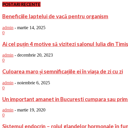
POSTARI RECENTE
Beneficiile laptelui de vacă pentru organism
admin
-
martie 14, 2025
0
Ai cel puțin 4 motive să vizitezi salonul Iulia din Timi
admin
-
decembrie 20, 2023
0
Culoarea maro și semnificațiile ei în viața de zi cu zi
admin
-
noiembrie 6, 2025
0
Un important amanet in Bucuresti cumpara sau prim
admin
-
martie 19, 2020
0
Sistemul endocrin – rolul glandelor hormonale în fu