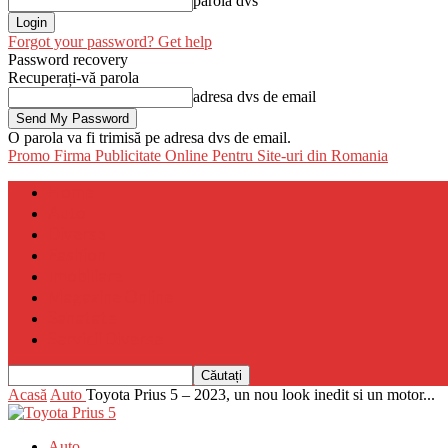
parola dvs
Forgot your password? Get help
Password recovery
Recuperați-vă parola
adresa dvs de email
O parola va fi trimisă pe adresa dvs de email.
Promo Firma
Publicitate Online Pentru Site-uri din Romania
Home
Auto
Diverse
Fashion
Imobiliare
Magazine Online
Sanatate
Servicii Diverse
Acasă
Auto
Toyota Prius 5 – 2023, un nou look inedit si un motor...
Auto