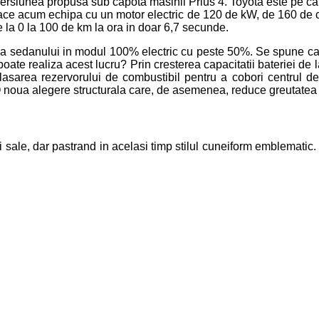
 versiunea propusa sub capota masinii Prius 4. Toyota este pe c
r face acum echipa cu un motor electric de 120 de kW, de 160 de 
a 0 la 100 de km la ora in doar 6,7 secunde.
ia sedanului in modul 100% electric cu peste 50%. Se spune ca
ate realiza acest lucru? Prin cresterea capacitatii bateriei de la
sarea rezervorului de combustibil pentru a cobori centrul d
oua alegere structurala care, de asemenea, reduce greutatea si
i sale, dar pastrand in acelasi timp stilul cuneiform emblematic.