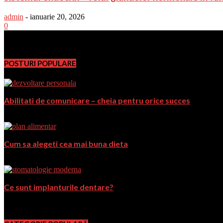
admin
-
ianuarie 20, 2026
0
PromoFirma.ro
POSTURI POPULARE
Abilitati de comunicare – cheia pentru orice succes
septembrie 27, 2017
Cum sa alegeti cea mai buna dieta
aprilie 24, 2018
Ce sunt implanturile dentare?
octombrie 10, 2018