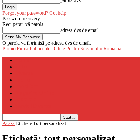
parola dvs
Forgot your password? Get help
Password recovery
Recuperați-vă parola
adresa dvs de email
O parola va fi trimisă pe adresa dvs de email.
Promo Firma
Publicitate Online Pentru Site-uri din Romania
Home
Auto
Diverse
Fashion
Imobiliare
Magazine Online
Sanatate
Servicii Diverse
Acasă
Etichete
Tort personalizat
Etichetă: tort personalizat