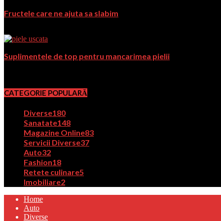
Fructele care ne ajuta sa slabim
mai 24, 2018
Suplimentele de top pentru mancarimea pielii
noiembrie 29, 2018
CATEGORIE POPULARĂ
Diverse
180
Sanatate
148
Magazine Online
83
Servicii Diverse
37
Auto
32
Fashion
18
Retete culinare
5
Imobiliare
2
Home
Auto
Diverse