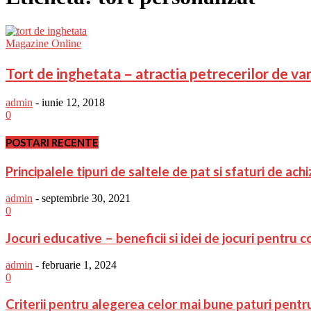
Magazine Online
Tort de inghetata – atractia petrecerilor de va
admin
-
iunie 12, 2018
0
POSTARI RECENTE
Principalele tipuri de saltele de pat si sfaturi de achi
admin
-
septembrie 30, 2021
0
Jocuri educative – beneficii si idei de jocuri pentru co
admin
-
februarie 1, 2024
0
Criterii pentru alegerea celor mai bune paturi pentr