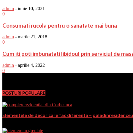
admin
-
iunie 10, 2021
0
Consumati rucola pentru o sanatate mai buna
admin
-
martie 21, 2018
0
Cum iti poti imbunatati libidoul prin serviciul de masa
admin
-
aprilie 4, 2022
0
PromoFirma.ro
POSTURI POPULARE
Elementele de decor care fac diferenta – paladinresidence.
decembrie 20, 2017