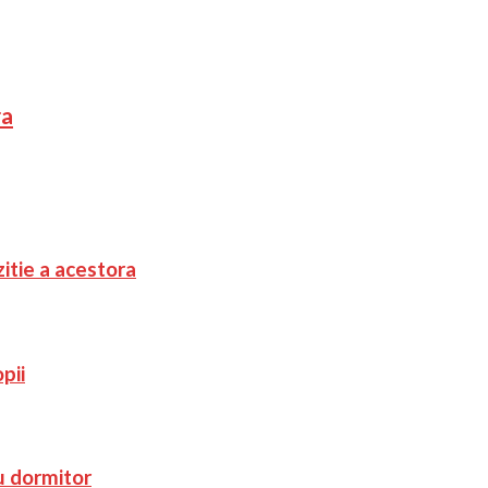
ra
zitie a acestora
pii
u dormitor