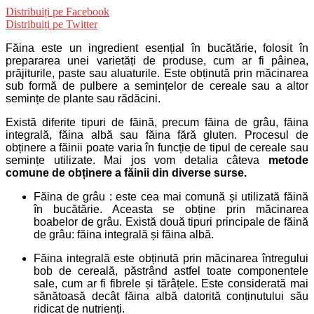
Distribuiți pe Facebook
Distribuiți pe Twitter
Făina este un ingredient esențial în bucătărie, folosit în
prepararea unei varietăți de produse, cum ar fi pâinea,
prăjiturile, paste sau aluaturile. Este obținută prin măcinarea
sub formă de pulbere a semințelor de cereale sau a altor
semințe de plante sau rădăcini.
Există diferite tipuri de făină, precum făina de grâu, făina
integrală, făina albă sau făina fără gluten. Procesul de
obținere a făinii poate varia în funcție de tipul de cereale sau
semințe utilizate. Mai jos vom detalia câteva
metode
comune de obținere a făinii din diverse surse.
Făina de grâu : este cea mai comună și utilizată făină
în bucătărie. Aceasta se obține prin măcinarea
boabelor de grâu. Există două tipuri principale de făină
de grâu: făina integrală și făina albă.
Făina integrală este obținută prin măcinarea întregului
bob de cereală, păstrând astfel toate componentele
sale, cum ar fi fibrele și tărâțele. Este considerată mai
sănătoasă decât făina albă datorită conținutului său
ridicat de nutrienți.