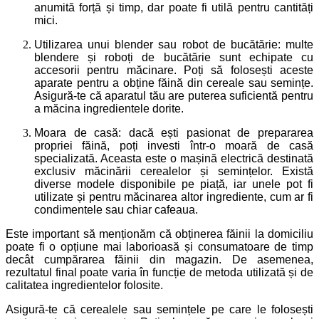
anumită forță și timp, dar poate fi utilă pentru cantități
mici.
Utilizarea unui blender sau robot de bucătărie: multe
blendere și roboți de bucătărie sunt echipate cu
accesorii pentru măcinare. Poți să folosești aceste
aparate pentru a obține făină din cereale sau semințe.
Asigură-te că aparatul tău are puterea suficientă pentru
a măcina ingredientele dorite.
Moara de casă: dacă ești pasionat de prepararea
propriei făină, poți investi într-o moară de casă
specializată. Aceasta este o mașină electrică destinată
exclusiv măcinării cerealelor și semințelor. Există
diverse modele disponibile pe piață, iar unele pot fi
utilizate și pentru măcinarea altor ingrediente, cum ar fi
condimentele sau chiar cafeaua.
Este important să menționăm că obținerea făinii la domiciliu
poate fi o opțiune mai laborioasă și consumatoare de timp
decât cumpărarea făinii din magazin. De asemenea,
rezultatul final poate varia în funcție de metoda utilizată și de
calitatea ingredientelor folosite.
Asigură-te că cerealele sau semințele pe care le folosești