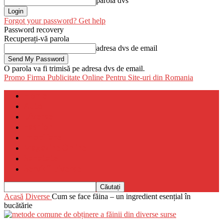
parola dvs
Forgot your password? Get help
Password recovery
Recuperați-vă parola
adresa dvs de email
O parola va fi trimisă pe adresa dvs de email.
Promo Firma
Publicitate Online Pentru Site-uri din Romania
Home
Auto
Diverse
Fashion
Imobiliare
Magazine Online
Sanatate
Servicii Diverse
Acasă
Diverse
Cum se face făina – un ingredient esențial în
bucătărie