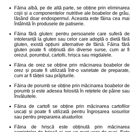
Făina albă, pe de altă parte, se obține prin eliminarea
cojii și a componentelor nutritive ale boabelor de grâu,
lăsând doar endospermul. Aceasta este făina cea mai
întâlnită în produsele de patiserie.
Făina fără gluten: pentru persoanele care suferă de
intoleranță la gluten sau celor care adoptă o dietă fără
gluten, există opțiuni alternative de făină. Făina fără
gluten poate fi obținută din diverse surse, cum ar fi
orezul, porumbul, cartofii, hrișca sau migdalele.
Făina de orez se obține prin măcinarea boabelor de
orez și poate fi utilizată într-o varietate de preparate,
cum ar fi tăițeii sau prăjiturile.
Făina de porumb se obține prin măcinarea boabelor de
porumb și este adesea folosită în rețetele de pâine sau
învăluitele.
Făina de cartofi se obține prin măcinarea cartofilor
uscați și poate fi utilizată pentru îngroșarea sosurilor
sau pentru prepararea aluaturilor.
Făina de hrișcă este obținută prin măcinarea