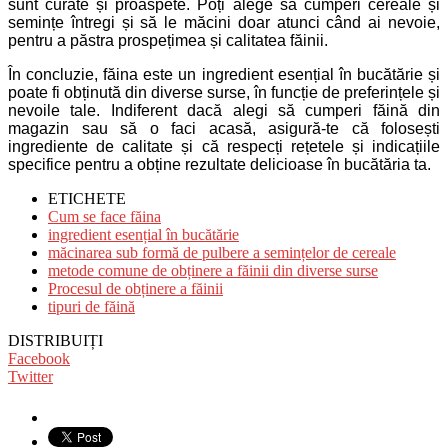
sunt curate și proaspete. Poți alege să cumperi cereale și
semințe întregi și să le măcini doar atunci când ai nevoie,
pentru a păstra prospețimea și calitatea făinii.
În concluzie, făina este un ingredient esențial în bucătărie și
poate fi obținută din diverse surse, în funcție de preferințele și
nevoile tale. Indiferent dacă alegi să cumperi făină din
magazin sau să o faci acasă, asigură-te că folosești
ingrediente de calitate și că respecți rețetele și indicațiile
specifice pentru a obține rezultate delicioase în bucătăria ta.
ETICHETE
Cum se face făina
ingredient esențial în bucătărie
măcinarea sub formă de pulbere a semințelor de cereale
metode comune de obținere a făinii din diverse surse
Procesul de obținere a făinii
tipuri de făină
DISTRIBUIȚI
Facebook
Twitter