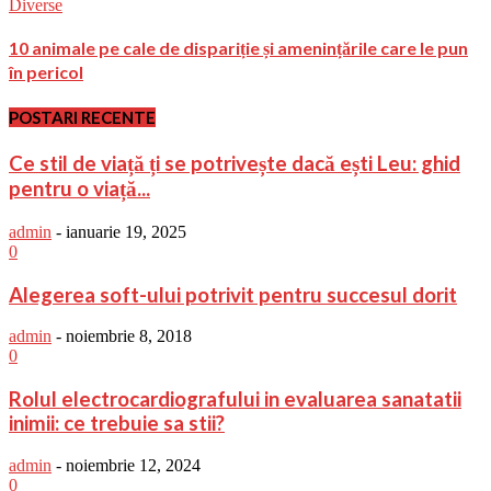
Diverse
10 animale pe cale de dispariție și amenințările care le pun
în pericol
POSTARI RECENTE
Ce stil de viață ți se potrivește dacă ești Leu: ghid
pentru o viață...
admin
-
ianuarie 19, 2025
0
Alegerea soft-ului potrivit pentru succesul dorit
admin
-
noiembrie 8, 2018
0
Rolul electrocardiografului in evaluarea sanatatii
inimii: ce trebuie sa stii?
admin
-
noiembrie 12, 2024
0