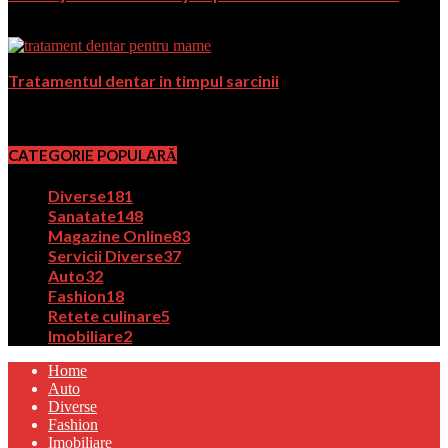
iulie 11, 2018
Tratamentul dentar in timpul sarcinii
februarie 25, 2019
CATEGORIE POPULARĂ
Diverse
181
Sanatate
148
Magazine Online
83
Servicii Diverse
37
Auto
32
Fashion
18
Retete culinare
5
Imobiliare
2
Home
Auto
Diverse
Fashion
Imobiliare