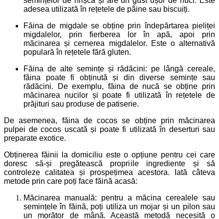
semințelor de hrișcă și are un gust ușor de nuci. Este
adesea utilizată în rețetele de pâine sau biscuiți.
Făina de migdale se obține prin îndepărtarea pieliței
migdalelor, prin fierberea lor în apă, apoi prin
măcinarea și cernerea migdalelor. Este o alternativă
populară în rețetele fără gluten.
Făina de alte semințe și rădăcini: pe lângă cereale,
făina poate fi obținută și din diverse semințe sau
rădăcini. De exemplu, făina de nucă se obține prin
măcinarea nucilor și poate fi utilizată în rețetele de
prăjituri sau produse de patiserie.
De asemenea, făina de cocos se obține prin măcinarea
pulpei de cocos uscată și poate fi utilizată în deserturi sau
preparate exotice.
Obținerea făinii la domiciliu este o opțiune pentru cei care
doresc să-și pregătească propriile ingrediente și să
controleze calitatea și prospețimea acestora. Iată câteva
metode prin care poți face făină acasă:
Măcinarea manuală: pentru a măcina cerealele sau
semințele în făină, poți utiliza un mojar și un pilon sau
un morător de mână. Această metodă necesită o