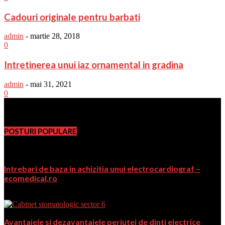
Cadouri originale pentru barbati
admin
-
martie 28, 2018
0
Intretinerea unui iaz ornamental in gradina
admin
-
mai 31, 2021
0
PromoFirma.ro
POSTURI POPULARE
Intrebari de baza in achizitia unui electrocardiograf –
ecomedical.ro
februarie 14, 2018
Avantajele si dezavantajele periutei de dinti electrice