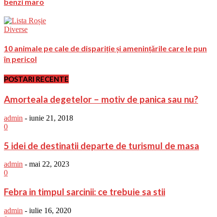
benzi maro
Diverse
10 animale pe cale de dispariție și amenințările care le pun
în pericol
POSTARI RECENTE
Amorteala degetelor – motiv de panica sau nu?
admin
-
iunie 21, 2018
0
5 idei de destinatii departe de turismul de masa
admin
-
mai 22, 2023
0
Febra in timpul sarcinii: ce trebuie sa stii
admin
-
iulie 16, 2020