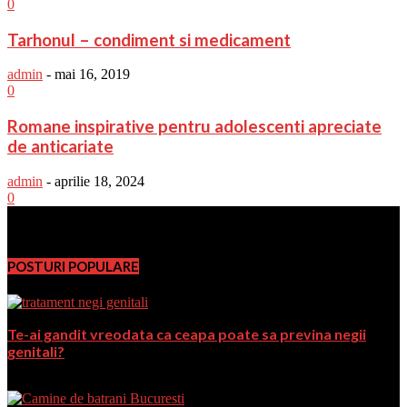
0
Tarhonul – condiment si medicament
admin
-
mai 16, 2019
0
Romane inspirative pentru adolescenti apreciate
de anticariate
admin
-
aprilie 18, 2024
0
PromoFirma.ro
POSTURI POPULARE
Te-ai gandit vreodata ca ceapa poate sa previna negii
genitali?
august 24, 2017