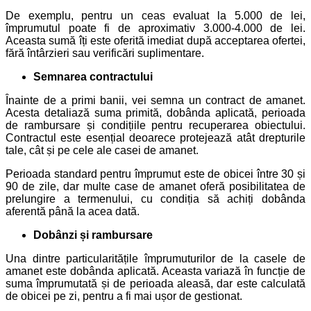
De exemplu, pentru un ceas evaluat la 5.000 de lei,
împrumutul poate fi de aproximativ 3.000-4.000 de lei.
Aceasta sumă îți este oferită imediat după acceptarea ofertei,
fără întârzieri sau verificări suplimentare.
Semnarea contractului
Înainte de a primi banii, vei semna un contract de amanet.
Acesta detaliază suma primită, dobânda aplicată, perioada
de rambursare și condițiile pentru recuperarea obiectului.
Contractul este esențial deoarece protejează atât drepturile
tale, cât și pe cele ale casei de amanet.
Perioada standard pentru împrumut este de obicei între 30 și
90 de zile, dar multe case de amanet oferă posibilitatea de
prelungire a termenului, cu condiția să achiți dobânda
aferentă până la acea dată.
Dobânzi și rambursare
Una dintre particularitățile împrumuturilor de la casele de
amanet este dobânda aplicată. Aceasta variază în funcție de
suma împrumutată și de perioada aleasă, dar este calculată
de obicei pe zi, pentru a fi mai ușor de gestionat.