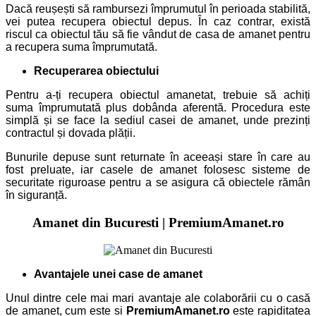
Dacă reușești să rambursezi împrumutul în perioada stabilită,
vei putea recupera obiectul depus. În caz contrar, există
riscul ca obiectul tău să fie vândut de casa de amanet pentru
a recupera suma împrumutată.
Recuperarea obiectului
Pentru a-ți recupera obiectul amanetat, trebuie să achiți
suma împrumutată plus dobânda aferentă. Procedura este
simplă și se face la sediul casei de amanet, unde prezinți
contractul și dovada plății.
Bunurile depuse sunt returnate în aceeași stare în care au
fost preluate, iar casele de amanet folosesc sisteme de
securitate riguroase pentru a se asigura că obiectele rămân
în siguranță.
Amanet
din Bucuresti | PremiumAmanet.ro
Avantajele unei case de amanet
Unul dintre cele mai mari avantaje ale colaborării cu o casă
de amanet, cum este si
PremiumAmanet.ro
este rapiditatea