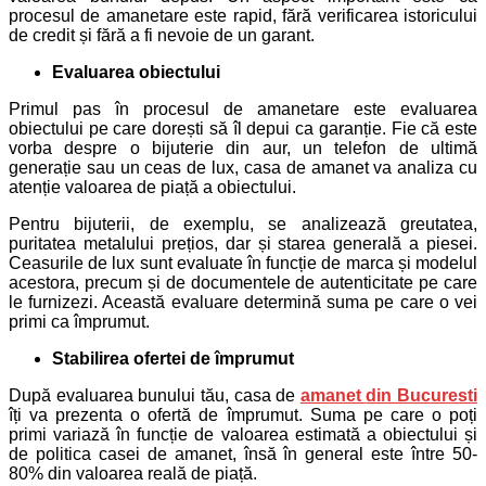
procesul de amanetare este rapid, fără verificarea istoricului
de credit și fără a fi nevoie de un garant.
Evaluarea obiectului
Primul pas în procesul de amanetare este evaluarea
obiectului pe care dorești să îl depui ca garanție. Fie că este
vorba despre o bijuterie din aur, un telefon de ultimă
generație sau un ceas de lux, casa de amanet va analiza cu
atenție valoarea de piață a obiectului.
Pentru bijuterii, de exemplu, se analizează greutatea,
puritatea metalului prețios, dar și starea generală a piesei.
Ceasurile de lux sunt evaluate în funcție de marca și modelul
acestora, precum și de documentele de autenticitate pe care
le furnizezi. Această evaluare determină suma pe care o vei
primi ca împrumut.
Stabilirea ofertei de împrumut
După evaluarea bunului tău, casa de
amanet
din Bucuresti
îți va prezenta o ofertă de împrumut. Suma pe care o poți
primi variază în funcție de valoarea estimată a obiectului și
de politica casei de amanet, însă în general este între 50-
80% din valoarea reală de piață.