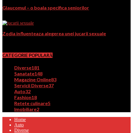
Glaucomul – o boala specifica seniorilor
aprilie 5, 2018
Zodia influenteaza alegerea unei jucarii sexuale
octombrie 8, 2018
CATEGORIE POPULARĂ
Diverse
181
Sanatate
148
Magazine Online
83
Servicii Diverse
37
Auto
32
Fashion
18
Retete culinare
5
Imobiliare
2
Home
Auto
Diverse