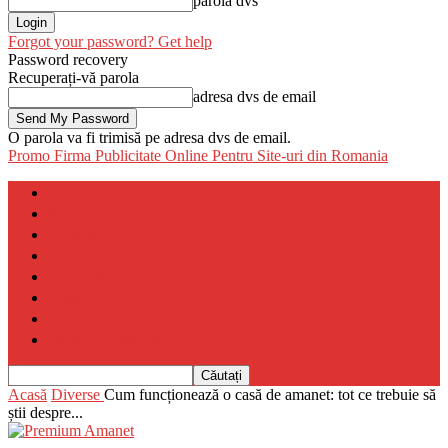
parola dvs
Forgot your password? Get help
Password recovery
Recuperați-vă parola
adresa dvs de email
O parola va fi trimisă pe adresa dvs de email.
Promo Firma
Publicitate Online Pentru Site-uri din Romania
Home
Auto
Diverse
Fashion
Imobiliare
Magazine Online
Sanatate
Servicii Diverse
Acasă
Diverse
Cum funcționează o casă de amanet: tot ce trebuie să
știi despre...