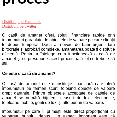
Distribuiți pe Facebook
Distribuiți pe Twitter
O casă de amanet oferă soluții financiare rapide prin
împrumuturi garantate de obiectele de valoare pe care clienții
le depun temporar. Dacă ai nevoie de bani urgent, fără
birocrație și aprobări complexe, amanetarea poate fi o soluție
eficientă. Pentru a înțelege cum funcționează o casă de
amanet și ce presupune acest proces, iată tot ce trebuie să
știi.
Ce este o casă de amanet?
O casă de amanet este o instituție financiară care oferă
împrumuturi pe termen scurt, folosind obiecte de valoare
drept garanție. Printre obiectele acceptate de casele de
amanet se numără bijuterii, ceasuri de lux, electronice,
telefoane mobile, genti de lux, și alte bunuri de valoare.
Împrumutul pe care îl primești este direct proporțional cu
valoarea bunului depus. Un aspect important este că